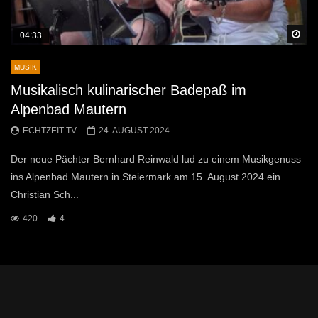
Sp
04:33
MUSIK
Musikalisch kulinarischer Badepaß im
Alpenbad Mautern
ECHTZEIT-TV
24. AUGUST 2024
Der neue Pächter Bernhard Reinwald lud zu einem Musikgenuss
ins Alpenbad Mautern in Steiermark am 15. August 2024 ein.
Christian Sch...
420
4