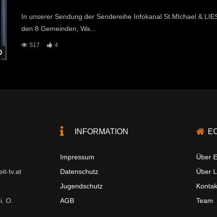
In unserer Sendung der Sendereihe Infokanal St.MIchael & LI
den 8 Gemeinden, Wa...
517
4
Später Ansehen
INFORMATION
E
Impressum
Über E
t-tv.at
Datenschutz
Über 
Jugendschutz
Kontak
i. O.
AGB
Team