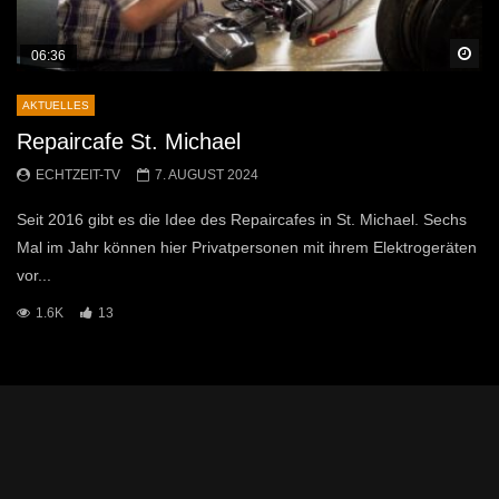
Sp
06:36
AKTUELLES
Repaircafe St. Michael
ECHTZEIT-TV
7. AUGUST 2024
Seit 2016 gibt es die Idee des Repaircafes in St. Michael. Sechs
Mal im Jahr können hier Privatpersonen mit ihrem Elektrogeräten
vor...
1.6K
13