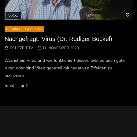
Sp
05:51
GESUNDHEIT & BEAUTY
Nachgefragt: Virus (Dr. Rüdiger Böckel)
ECHTZEIT-TV
11. NOVEMBER 2020
Was ist ein Virus und wie funktioniert dieser. Gibt es auch gute
Viren oder sind Viren generell mit negativen Effekten zu
assoziiere...
461
2