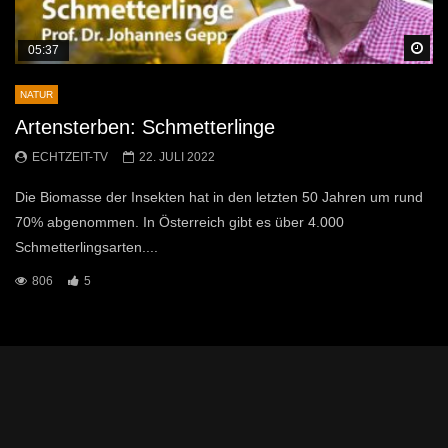
Sp
05:37
NATUR
Artensterben: Schmetterlinge
ECHTZEIT-TV
22. JULI 2022
Die Biomasse der Insekten hat in den letzten 50 Jahren um rund
70% abgenommen. In Österreich gibt es über 4.000
Schmetterlingsarten....
806
5