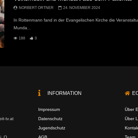
NORBERT ORTNER
24. NOVEMBER 2024
In Rottenmann fand in der Evangelischen Kirche die Veranstaltu
Munda...
188
0
INFORMATION
E
Impressum
Über E
t-tv.at
Datenschutz
Über 
Jugendschutz
Kontak
i. O.
AGB
Team