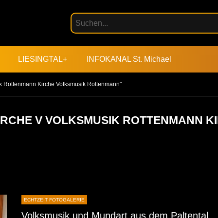
LIESINGTAL+
INFOKANAL St. Michael
sik Rottenmann Kirche Volksmusik Rottenmann"
KIRCHE V VOLKSMUSIK ROTTENMANN K
ECHTZEIT FOTOGALERIE
Volksmusik und Mundart aus dem Paltental