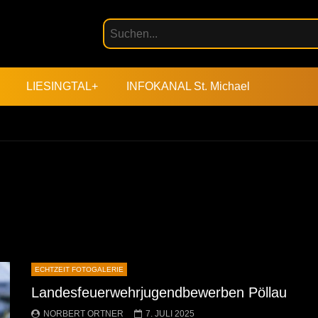
LIESINGTAL+
INFOKANAL St. Michael
ECHTZEIT FOTOGALERIE
Landesfeuerwehrjugendbewerben Pöllau
NORBERT ORTNER
7. JULI 2025