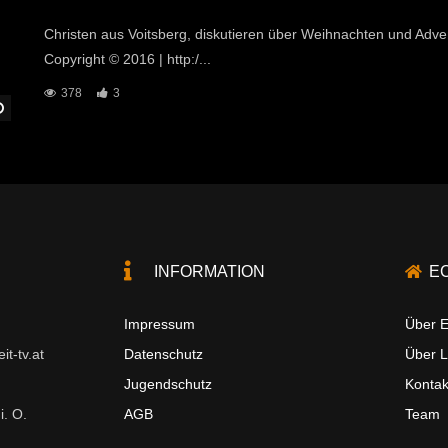
Christen aus Voitsberg, diskutieren über Weihnachten und Adven
Copyright © 2016 | http:/...
378
3
Später Ansehen
INFORMATION
E
Impressum
Über E
t-tv.at
Datenschutz
Über 
Jugendschutz
Kontak
i. O.
AGB
Team