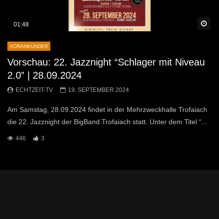
Sp
01:48
VORANKÜNDER
Vorschau: 22. Jazznight “Schlager mit Niveau
2.0” | 28.09.2024
ECHTZEIT-TV
19. SEPTEMBER 2024
Am Samstag, 28.09.2024 findet in der Mehrzweckhalle Trofaiach
die 22. Jazznight der BigBand Trofaiach statt. Unter dem Titel “...
446
3