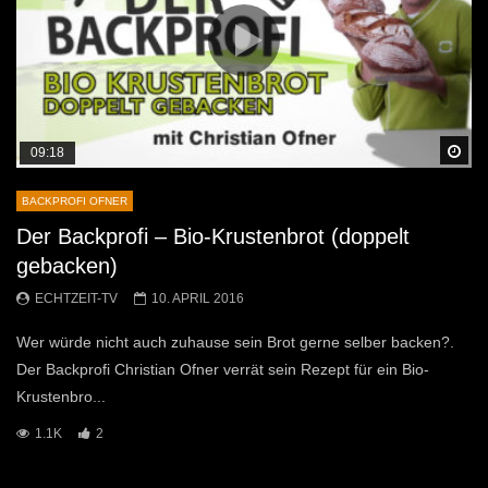
Sp
09:18
BACKPROFI OFNER
Der Backprofi – Bio-Krustenbrot (doppelt
gebacken)
ECHTZEIT-TV
10. APRIL 2016
Wer würde nicht auch zuhause sein Brot gerne selber backen?.
Der Backprofi Christian Ofner verrät sein Rezept für ein Bio-
Krustenbro...
1.1K
2