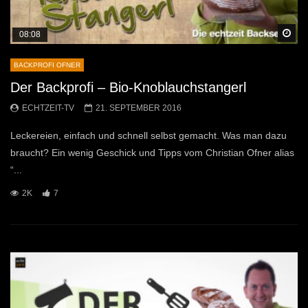
Sp
08:08
BACKPROFI OFNER
Der Backprofi – Bio-Knoblauchstangerl
ECHTZEIT-TV
21. SEPTEMBER 2016
Leckereien, einfach und schnell selbst gemacht. Was man dazu
braucht? Ein wenig Geschick und Tipps vom Christian Ofner alias
“...
2K
7