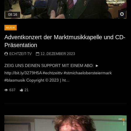
Sp
08:16
MUSIK
Adventkonzert der Marktmusikkapelle und CD-
Präsentation
ECHTZEIT-TV
12. DEZEMBER 2023
ZEIG UNS DEINEN SUPPORT MIT EINEM ABO: ►
http://bit.ly/3279H5A #echtzeittv #stmichaelobersteiermark
#blasmusik Copyright © 2023 | ht...
637
21