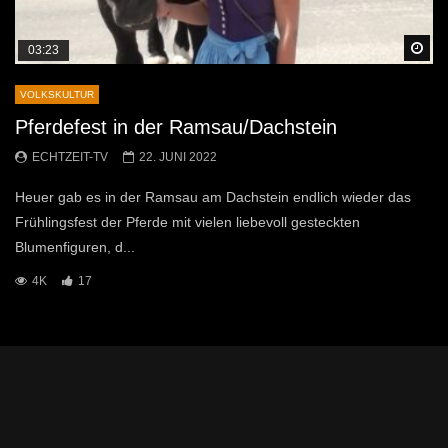
Sp
03:23
VOLKSKULTUR
Pferdefest in der Ramsau/Dachstein
ECHTZEIT-TV
22. JUNI 2022
Heuer gab es in der Ramsau am Dachstein endlich wieder das
Frühlingsfest der Pferde mit vielen liebevoll gesteckten
Blumenfiguren, d...
4K
17