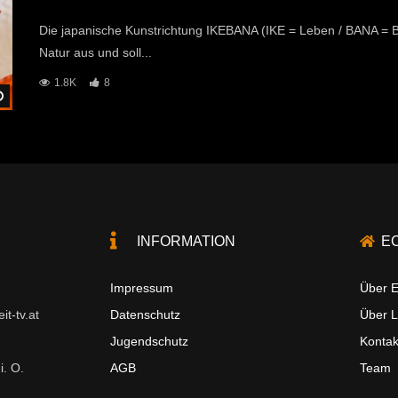
Die japanische Kunstrichtung IKEBANA (IKE = Leben / BANA = B
Natur aus und soll...
1.8K
8
Später Ansehen
INFORMATION
E
Impressum
Über E
t-tv.at
Datenschutz
Über 
Jugendschutz
Kontak
i. O.
AGB
Team