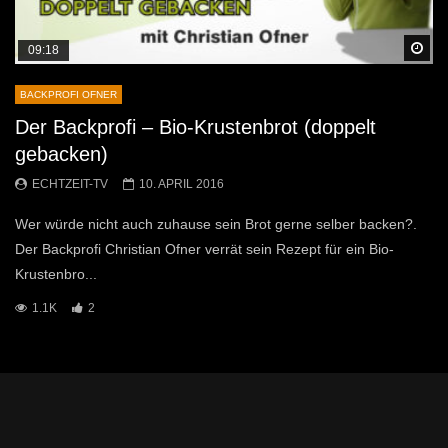
Sp
09:18
BACKPROFI OFNER
Der Backprofi – Bio-Krustenbrot (doppelt
gebacken)
ECHTZEIT-TV
10. APRIL 2016
Wer würde nicht auch zuhause sein Brot gerne selber backen?.
Der Backprofi Christian Ofner verrät sein Rezept für ein Bio-
Krustenbro...
1.1K
2