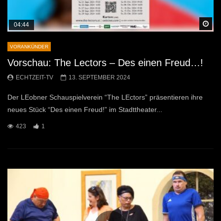
Sp
04:44
VORANKÜNDER
Vorschau: The Lectors – Des einen Freud…!
ECHTZEIT-TV
13. SEPTEMBER 2024
Der LEobner Schauspielverein “The LEctors” präsentieren ihre
neues Stück “Des einen Freud!” im Stadttheater...
423
1