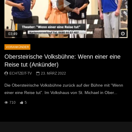
Sp
03:49
VORANKÜNDER
Obersteirische Volksbühne: Wenn einer eine
Reise tut (Ankünder)
ECHTZEIT-TV
23. MÄRZ 2022
Die Obersteirische Volksbühne zurück auf der Bühne mit “Wenn
einer eine Reise tut”. Im Volkshaus von St. Michael in Ober...
710
5