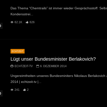
Das Thema “Chemtrails” ist immer wieder Gesprächsstoff. Selbst 
Kondensstrei...
62.1K
626
Später Ansehen
ECHTZEIT
Lügt unser Bundesminister Berlakovich?
ECHTZEIT-TV
6. DEZEMBER 2014
Ungereimtheiten unseres Bundesminiters Nikolaus Berlakovich
2014 | echtzeit-tv |...
241
2
Später Ansehen