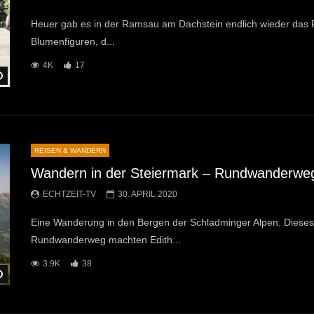
Heuer gab es in der Ramsau am Dachstein endlich wieder das Frü
Blumenfiguren, d...
4K
17
Später Ansehen
REISEN & WANDERN
Wandern in der Steiermark – Rundwanderweg
ECHTZEIT-TV
30. APRIL 2020
Eine Wanderung in den Bergen der Schladminger Alpen. Dieses M
Rundwanderweg machten Edith...
3.9K
38
Später Ansehen