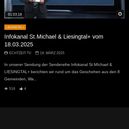
Sp
01:03:18
LIESINGTAL+
Infokanal St.Michael & Liesingtal+ vom
18.03.2025
ECHTZEIT-TV
18. MÄRZ 2025
In unserer Sendung der Sendereihe Infokanal St.MIchael &
LIESINGTAL+ berichten wir rund um das Geschehen aus den 8
Gemeinden, Wa...
516
4