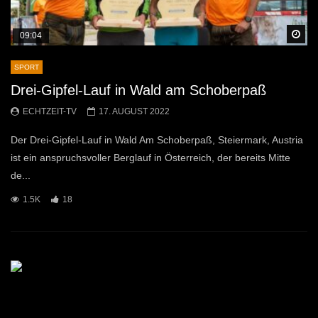
Sp
09:04
SPORT
Drei-Gipfel-Lauf in Wald am Schoberpaß
ECHTZEIT-TV
17. AUGUST 2022
Der Drei-Gipfel-Lauf in Wald Am Schoberpaß, Steiermark, Austria
ist ein anspruchsvoller Berglauf in Österreich, der bereits Mitte
de...
1.5K
18