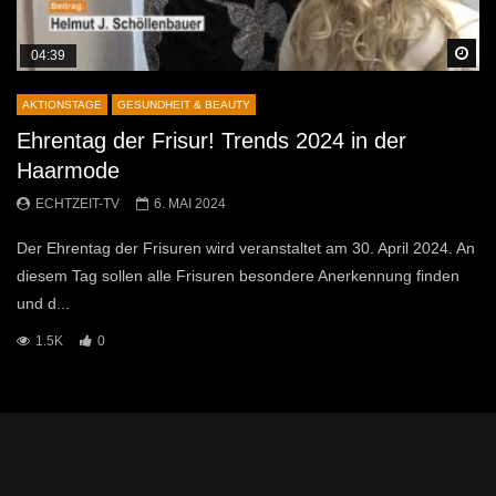
Sp
04:39
AKTIONSTAGE
GESUNDHEIT & BEAUTY
Ehrentag der Frisur! Trends 2024 in der
Haarmode
ECHTZEIT-TV
6. MAI 2024
Der Ehrentag der Frisuren wird veranstaltet am 30. April 2024. An
diesem Tag sollen alle Frisuren besondere Anerkennung finden
und d...
1.5K
0