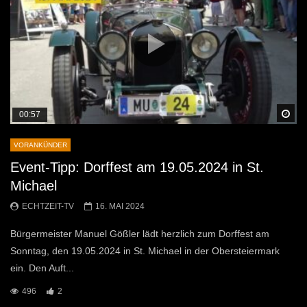
Sp
00:57
VORANKÜNDER
Event-Tipp: Dorffest am 19.05.2024 in St.
Michael
ECHTZEIT-TV
16. MAI 2024
Bürgermeister Manuel Gößler lädt herzlich zum Dorffest am
Sonntag, den 19.05.2024 in St. Michael in der Obersteiermark
ein. Den Auft...
496
2