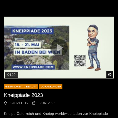
Sp
04:20
GESUNDHEIT & BEAUTY
VORANKÜNDER
Kneippiade 2023
ECHTZEIT-TV
9. JUNI 2022
Kneipp Österreich und Kneipp worldwide laden zur Kneippiade