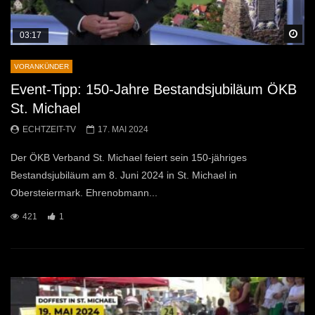
Sp
03:17
VORANKÜNDER
Event-Tipp: 150-Jahre Bestandsjubiläum ÖKB
St. Michael
ECHTZEIT-TV
17. MAI 2024
Der ÖKB Verband St. Michael feiert sein 150-jähriges
Bestandsjubiläum am 8. Juni 2024 in St. Michael in
Obersteiermark. Ehrenobmann...
421
1