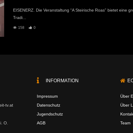
EISENERZ. Die Veranstaltung “A Steirische Roas” bietet eine groß
Tradi...
158
0
INFORMATION
E
Impressum
Über E
t-tv.at
Datenschutz
Über 
Jugendschutz
Kontak
i. O.
AGB
Team