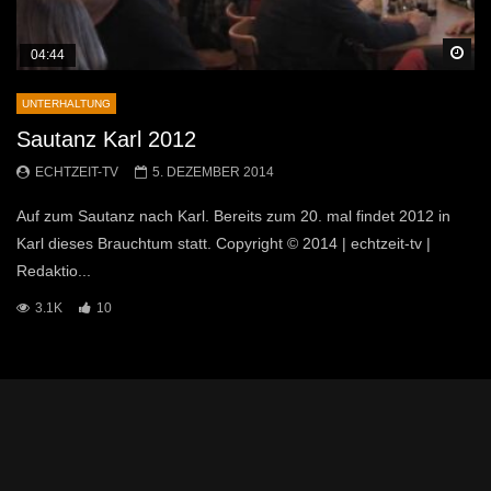
Sp
04:44
UNTERHALTUNG
Sautanz Karl 2012
ECHTZEIT-TV
5. DEZEMBER 2014
Auf zum Sautanz nach Karl. Bereits zum 20. mal findet 2012 in
Karl dieses Brauchtum statt. Copyright © 2014 | echtzeit-tv |
Redaktio...
3.1K
10