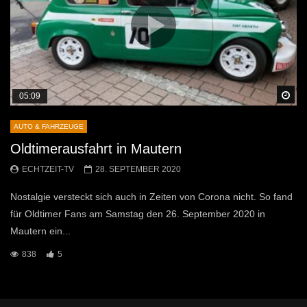
Sp
05:09
AUTO & FAHRZEUGE
Oldtimerausfahrt in Mautern
ECHTZEIT-TV
28. SEPTEMBER 2020
Nostalgie versteckt sich auch in Zeiten von Corona nicht. So fand
für Oldtimer Fans am Samstag den 26. September 2020 in
Mautern ein...
838
5