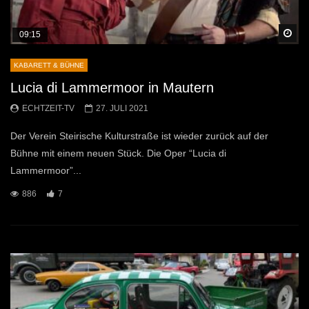
Sp
09:15
KABARETT & BÜHNE
Lucia di Lammermoor in Mautern
ECHTZEIT-TV
27. JULI 2021
Der Verein Steirische Kulturstraße ist wieder zurück auf der
Bühne mit einem neuen Stück. Die Oper “Lucia di
Lammermoor”...
886
7