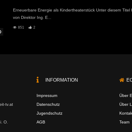
Erneuerbare Energie als Kindertheaterstück Unter diesem Titel
von Direktor Ing. E...
851
2
Später Ansehen
INFORMATION
E
Impressum
Über E
t-tv.at
Datenschutz
Über 
Jugendschutz
Kontak
i. O.
AGB
Team