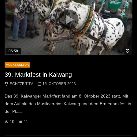
Sp
06:58
VOLKSKULTUR
39. Marktfest in Kalwang
ECHTZEIT-TV
15. OKTOBER 2023
Das 39. Kalwanger Marktfest fand am 8. Oktober 2023 statt. Mit
dem Auftakt des Musikvereins Kalwang und dem Erntedankfest in
der Pfa...
1K
11