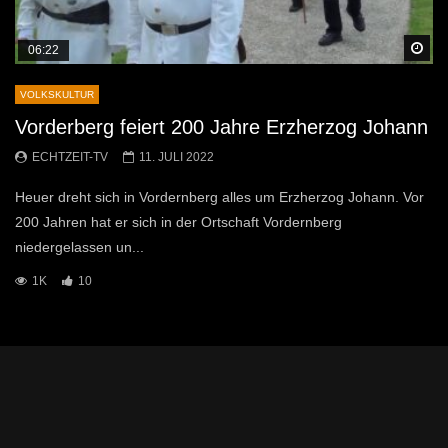
Sp
06:22
VOLKSKULTUR
Vorderberg feiert 200 Jahre Erzherzog Johann
ECHTZEIT-TV
11. JULI 2022
Heuer dreht sich in Vordernberg alles um Erzherzog Johann. Vor
200 Jahren hat er sich in der Ortschaft Vordernberg
niedergelassen un...
1K
10