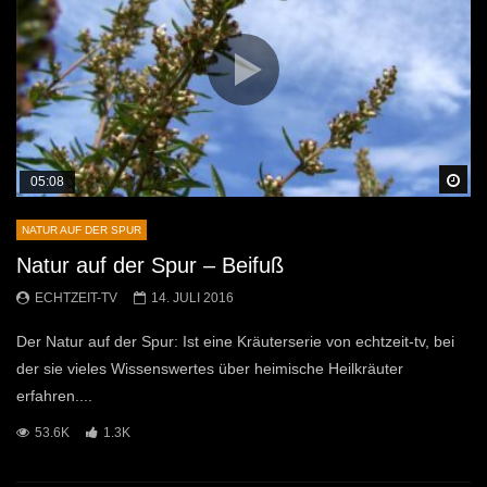
Sp
05:08
NATUR AUF DER SPUR
Natur auf der Spur – Beifuß
ECHTZEIT-TV
14. JULI 2016
Der Natur auf der Spur: Ist eine Kräuterserie von echtzeit-tv, bei
der sie vieles Wissenswertes über heimische Heilkräuter
erfahren....
53.6K
1.3K