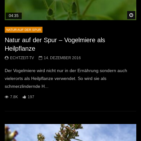
Sp
04:35
NATUR AUF DER SPUR
Natur auf der Spur – Vogelmiere als
Heilpflanze
ECHTZEIT-TV
14. DEZEMBER 2016
Der Vogelmiere wird nicht nur in der Ernährung sondern auch
vielerorts als Heilpflanze verwendet. So wird sie als
schmerzlindernde H...
7.8K
197