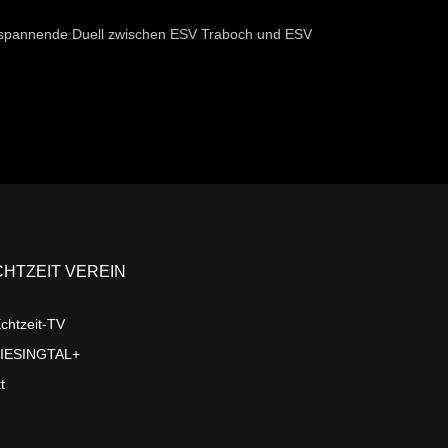
as spannende Duell zwischen ESV Traboch und ESV
CHTZEIT VEREIN
chtzeit-TV
LIESINGTAL+
t