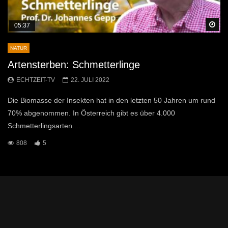
Sp
05:37
NATUR
Artensterben: Schmetterlinge
ECHTZEIT-TV
22. JULI 2022
Die Biomasse der Insekten hat in den letzten 50 Jahren um rund
70% abgenommen. In Österreich gibt es über 4.000
Schmetterlingsarten....
808
5