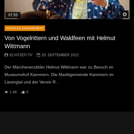
Sp
07:55
SOZIALES ENGAGEMENT
Von Vogelrittern und Waldfeen mit Helmut
Wittmann
ECHTZEIT-TV
29. SEPTEMBER 2022
Der Märchenerzähler Helmut Wittmann war zu Besuch im
Museumshof Kammern. Die Marktgemeinde Kammern im
Liesingtal und der Verein R...
1.4K
0