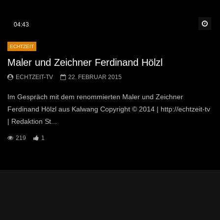
Sp
04:43
ECHTZEIT
Maler und Zeichner Ferdinand Hölzl
ECHTZEIT-TV
22. FEBRUAR 2015
Im Gespräch mit dem renommierten Maler und Zeichner
Ferdinand Hölzl aus Kalwang Copyright © 2014 | http://echtzeit-tv
| Redaktion St...
219
1