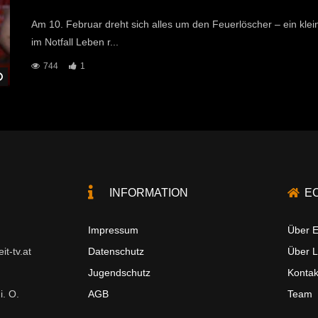
Am 10. Februar dreht sich alles um den Feuerlöscher – ein kle
im Notfall Leben r...
744
1
Später Ansehen
INFORMATION
E
Impressum
Über E
t-tv.at
Datenschutz
Über 
Jugendschutz
Kontak
i. O.
AGB
Team