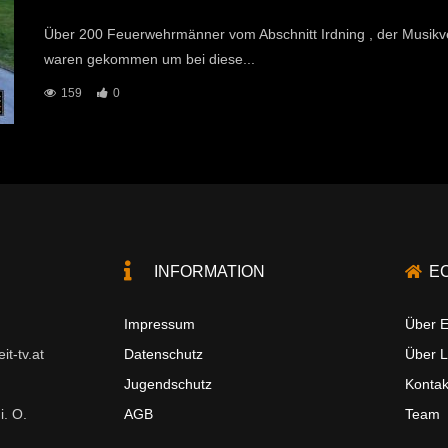
Über 200 Feuerwehrmänner vom Abschnitt Irdning , der Musikv
waren gekommen um bei diese...
159
0
INFORMATION
E
Impressum
Über E
t-tv.at
Datenschutz
Über 
Jugendschutz
Kontak
i. O.
AGB
Team