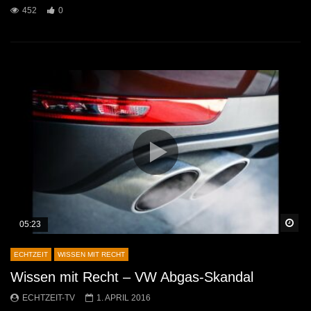
452
0
Sp
05:23
ECHTZEIT
WISSEN MIT RECHT
Wissen mit Recht – VW Abgas-Skandal
ECHTZEIT-TV
1. APRIL 2016