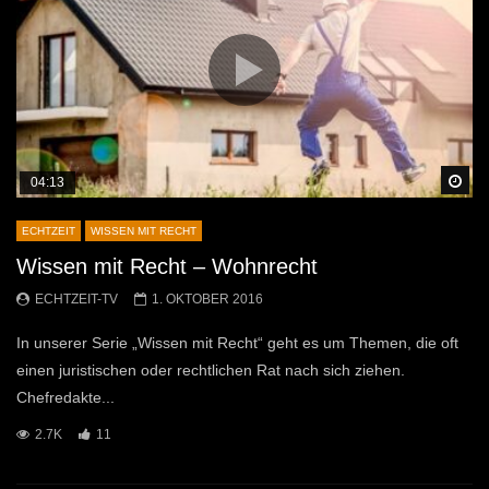
Sp
04:13
ECHTZEIT
WISSEN MIT RECHT
Wissen mit Recht – Wohnrecht
ECHTZEIT-TV
1. OKTOBER 2016
In unserer Serie „Wissen mit Recht“ geht es um Themen, die oft
einen juristischen oder rechtlichen Rat nach sich ziehen.
Chefredakte...
2.7K
11