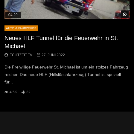
Sp
04:29
AUTO & FAHRZEUGE
Neues HLF Tunnel für die Feuerwehr in St.
Michael
ECHTZEIT-TV
27. JUNI 2022
Die Freiwillige Feuerwehr St. Michael ist um ein stolzes Fahrzeug
reicher. Das neue HLF (Hilfslöschfahrzeug) Tunnel ist speziell
für...
4.5K
32