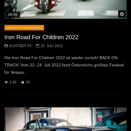
Sp
09:45
SOZIALES ENGAGEMENT
Iron Road For Children 2022
ECHTZEIT-TV
25. JULI 2022
Die Iron Road For Children 2022 ist wieder zurück! BACK ON
TRACK! Vom 22.-24. Juli 2022 fand Österreichs größtes Festival
für Vespas...
3.1K
29