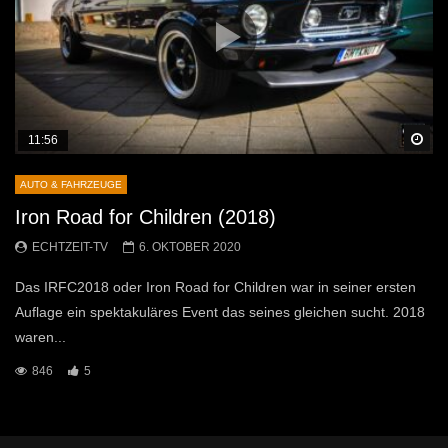
Sp
11:56
AUTO & FAHRZEUGE
Iron Road for Children (2018)
ECHTZEIT-TV
6. OKTOBER 2020
Das IRFC2018 oder Iron Road for Children war in seiner ersten
Auflage ein spektakuläres Event das seines gleichen sucht. 2018
waren...
846
5