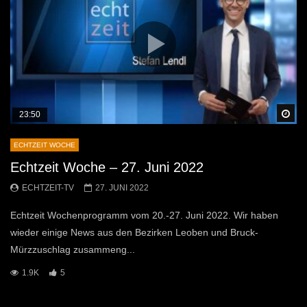
Sp
23:50
ECHTZEIT WOCHE
Echtzeit Woche – 27. Juni 2022
ECHTZEIT-TV
27. JUNI 2022
Echtzeit Wochenprogramm vom 20.-27. Juni 2022. Wir haben
wieder einige News aus den Bezirken Leoben und Bruck-
Mürzzuschlag zusammeng...
1.9K
5