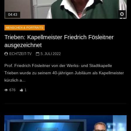
Sp
04:43
MENSCHEN & PORTRAITS
Trieben: Kapellmeister Friedrich Fösleitner
ausgezeichnet
ECHTZEIT-TV
5. JULI 2022
Prof. Friedrich Fösleitner von der Werks- und Stadtkapelle
Trieben wurde zu seinem 40-jährigen Jubiläum als Kapellmeister
kürzlich a...
676
1