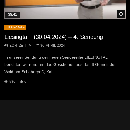
Sp
38:41
LIESINGTAL+
Liesingtal+ (30.04.2024) – 4. Sendung
ECHTZEIT-TV
30. APRIL 2024
In unserer Sendung der neuen Sendereihe LIESINGTAL+
berichten wir rund um das Geschehen aus den 8 Gemeinden,
Wald am Schoberpaß, Kal...
586
6