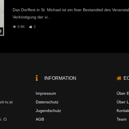
Das Dorffest in St. Michael ist ein fixer Bestandteil des Verans
Verköstigung der vi...
0.9K
2
Später Ansehen
INFORMATION
E
Impressum
Über E
t-tv.at
Datenschutz
Über 
Jugendschutz
Kontak
i. O.
AGB
Team