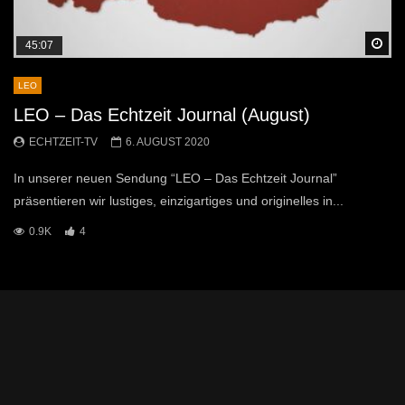
Sp
45:07
LEO
LEO – Das Echtzeit Journal (August)
ECHTZEIT-TV
6. AUGUST 2020
In unserer neuen Sendung “LEO – Das Echtzeit Journal”
präsentieren wir lustiges, einzigartiges und originelles in...
0.9K
4