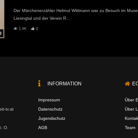
Der Märchenerzähler Helmut Wittmann war zu Besuch im Mu
Liesingtal und der Verein R...
1.4K
0
Später Ansehen
INFORMATION
E
Impressum
Über E
t-tv.at
Datenschutz
Über 
Jugendschutz
Kontak
i. O.
AGB
Team