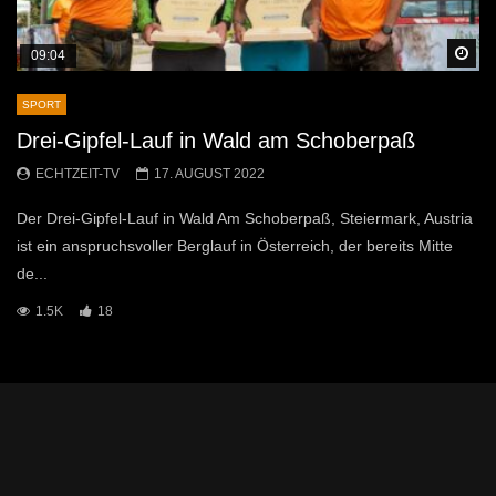
Sp
09:04
SPORT
Drei-Gipfel-Lauf in Wald am Schoberpaß
ECHTZEIT-TV
17. AUGUST 2022
Der Drei-Gipfel-Lauf in Wald Am Schoberpaß, Steiermark, Austria
ist ein anspruchsvoller Berglauf in Österreich, der bereits Mitte
de...
1.5K
18