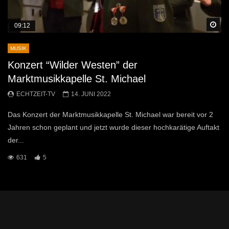
Sp
09:12
MUSIK
Konzert “Wilder Westen” der
Marktmusikkapelle St. Michael
ECHTZEIT-TV
14. JUNI 2022
Das Konzert der Marktmusikkapelle St. Michael war bereit vor 2
Jahren schon geplant und jetzt wurde dieser hochkarätige Auftakt
der...
631
5