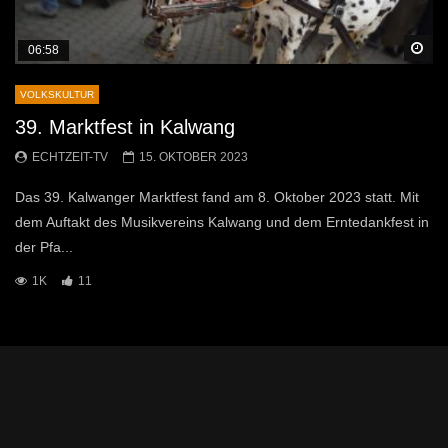
Sp
06:58
VOLKSKULTUR
39. Marktfest in Kalwang
ECHTZEIT-TV
15. OKTOBER 2023
Das 39. Kalwanger Marktfest fand am 8. Oktober 2023 statt. Mit
dem Auftakt des Musikvereins Kalwang und dem Erntedankfest in
der Pfa...
1K
11