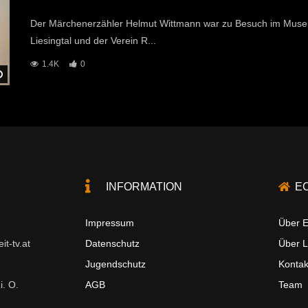
Der Märchenerzähler Helmut Wittmann war zu Besuch im Mu
Liesingtal und der Verein R...
1.4K
0
Später Ansehen
INFORMATION
E
Impressum
Über E
t-tv.at
Datenschutz
Über 
Jugendschutz
Kontak
i. O.
AGB
Team