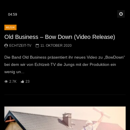
Sp
04:59
MUSIK
Old Business – Bow Down (Video Release)
ECHTZEIT-TV
11. OKTOBER 2020
Die Band Old Business präsentiert ihr neues Video zu „BowDown“
bei dem wir von Echtzeit-TV die Jungs mit der Produktion ein
wenig un...
2.7K
23