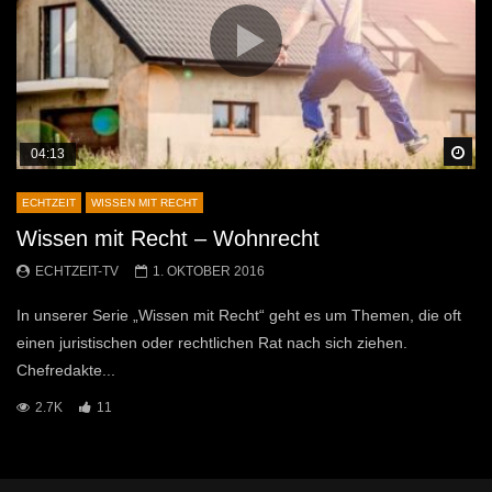
Sp
04:13
ECHTZEIT
WISSEN MIT RECHT
Wissen mit Recht – Wohnrecht
ECHTZEIT-TV
1. OKTOBER 2016
In unserer Serie „Wissen mit Recht“ geht es um Themen, die oft
einen juristischen oder rechtlichen Rat nach sich ziehen.
Chefredakte...
2.7K
11