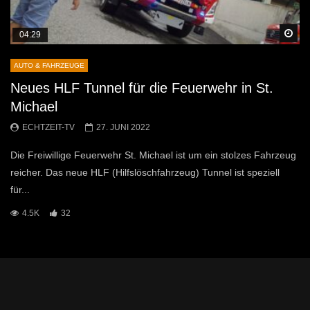
Sp
04:29
AUTO & FAHRZEUGE
Neues HLF Tunnel für die Feuerwehr in St.
Michael
ECHTZEIT-TV
27. JUNI 2022
Die Freiwillige Feuerwehr St. Michael ist um ein stolzes Fahrzeug
reicher. Das neue HLF (Hilfslöschfahrzeug) Tunnel ist speziell
für...
4.5K
32