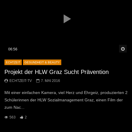
Sp
06:56
ECHTZEIT
GESUNDHEIT & BEAUTY
Projekt der HLW Graz Sucht Prävention
ECHTZEIT-TV
7. MAI 2016
Mit einer einfachen Kamera, viel Herz und Ehrgeiz, produzierten 2
Schülerinnen der HLW Sozialmanagement Graz, einen Film der
zum Nac...
563
2