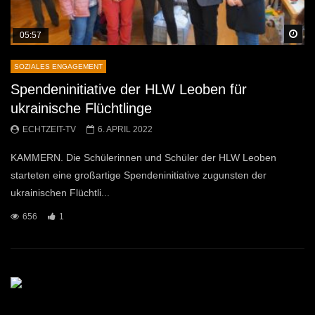
Sp
05:57
SOZIALES ENGAGEMENT
Spendeninitiative der HLW Leoben für
ukrainische Flüchtlinge
ECHTZEIT-TV
6. APRIL 2022
KAMMERN. Die Schülerinnen und Schüler der HLW Leoben
starteten eine großartige Spendeninitiative zugunsten der
ukrainischen Flüchtli...
656
1