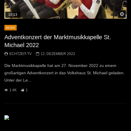
Sp
10:13
MUSIK
Adventkonzert der Marktmusikkapelle St.
Michael 2022
ECHTZEIT-TV
12. DEZEMBER 2022
Die Marktmusikkapelle hat am 27. November 2022 zu einem
großartigen Adventkonzert in das Volkshaus St. Michael geladen.
Unter der Le...
1.4K
1